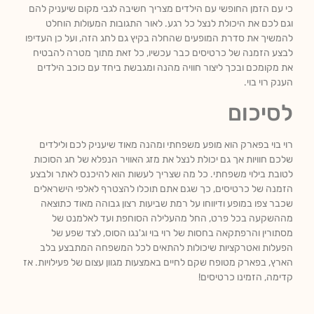
כי עם הזמן החופשי עם הילדים מצריך חשיבה לגבי מקום שיעניק להם
וגם לכם את היכולת לנצל כל רגע. לאור התגובות המעולות הוחלט
להמשיך את סדרת המופעים שהחלה בקיץ גם לחג הזה, ועל כן העדיפו
לבצע הזמנה של כרטיסים כבר עכשיו, כל זאת מתוך מטרה להבטיח
את מקומכם ובכך ליצור חוויה מהנה ומגבשת ביחד עם כוכב הילדים
הענק רוי בוי.
לסיכום
רוי בוי בפארק הוא מופע משפחתי ומהנה מאוד שיעניק לכם ולילדים
שלכם חוויות אך גם יכולת לנצל את מזג האוויר הנפלא של חג הסוכות
לטובת בילוי משפחתי. כל מה שצריך לעשות הוא להיכנס לאתר ולבצע
הזמנה של כרטיסים, כך שגם אתם תוכלו להצטרף לאלפי הישראלים
שכבר צפו במופע ודיווחו על רמת שביעות רצון גבוהה מאוד כתוצאה
מההשקעה בכל פרט, החל מהעלילה הסוחפת ועד לאלמנט של
מסתורין והרפתקאה בחסות של רוי בוי וג'נגו הסוס, לצד שפע של
הפעלות ואטרקציות שיכולות להתאים לכל המשפחה המתבצע בלב
הארץ, בפארק מטופח שקם לחיים באמצעות מגוון עצום של פעילויות. אז
קדימה, הזמינו כרטיסים!