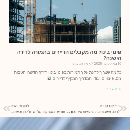
פינוי בינוי: מה מקבלים הדיירים בתמורה לדירה
הישנה?
10 באוקטובר 2025
אין תגובות
כל מה שצריך לדעת על התמורות בפינוי בינוי: דירה חדשה, הטבות
מס, פיצויים ועוד. המדריך המקיף לדיירים
קרא עוד »
לפוסט קודם
לפוסט הבא
?חכם משכנתאות מייעצים: איך נכון לקחת משכנתא
מגרש המשחקים של הגדולים: רוכשים אקסבוקס לייב גולד אונליין ומתחילים לשחק