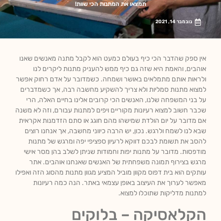
תמצאו את המתנות הכי שוות!
נובמבר 14, 2021
אין ספק שהדבר הכי כיף בעולם כמעט הוא לקבל מתנה מאנשים שאנו
אוהבים, והאמת היא שזה גם כיף ממש להעניק מתנות ליקרים לנו
ולראות אותם מתמלאים באושר ושמחה. כשמדובר על אדם רחוק אפשר
למצוא מתנות סמליות ולא צריך להשקיע מחשבה רבה, אך כשמדברים
על בני המשפחה שלנו, האנשים הכי קרובים אלינו בחיים האלה, הרי
שכבר חשוב למצוא רעיונות מקוריים ויפים למתנות עבורם, וזה לא משנה
אם מדובר על יום הולדת שמישהו מהם חוגג או סתם הזדמנות אקראית
שבא לנו לשמח ולרגש. נכון, יש הרבה כיווני מחשבה, אך אנחנו רוצים
להסב את תשומת לבכם דווקא לרעיון ספציפי יפה ומרגש של מתנות
מודפסות. מדובר על מתנות יפות וחמודות שניתן לשלב בהן מסר אישי
מרגש בצירוף תמונה משפחתית של האנשים שאנחנו אוהבים. אתר
עותקים הוא בית דפוס מקוון מוביל המציע מגוון מתנות מהסוג הזה ואפילו
מאפשר לערוך את העיצוב באופן עצמאי באתר. הנה כמה רעיונות
למתנות מדליקות שתוכלו למצוא.
הקלאסיקה – בלוקים